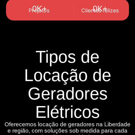
0
K+
0
K+
Projetos
Clientes felizes
Tipos de
Locação de
Geradores
Elétricos
Oferecemos locação de geradores na Liberdade
e região, com soluções sob medida para cada